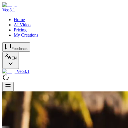
Veo3.1
Home
AI Video
Pricing
My Creations
Feedback
EN
Veo3.1